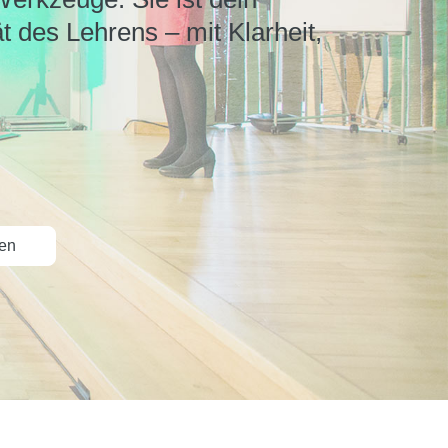
t des Lehrens – mit Klarheit,
.
en