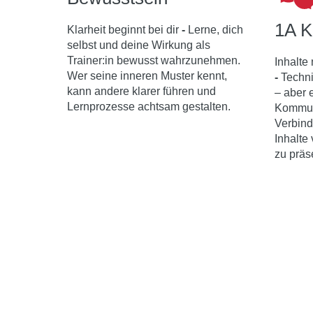
1A K
Klarheit beginnt bei dir
-
Lerne, dich
selbst und deine Wirkung als
Trainer:in bewusst wahrzunehmen.
Inhalte
Wer seine inneren Muster kennt,
-
Techni
kann andere klarer führen und
– aber 
Lernprozesse achtsam gestalten.
Kommuni
Verbind
Inhalte
zu präs