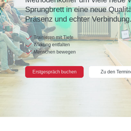
Sprungbrett in eine neue Qualitä
Präsenz und echter Verbindung
Trainieren mit Tiefe
Wirkung entfalten
Menschen bewegen
Erstgespräch buchen
Zu den Termin